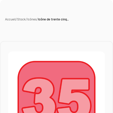
Accueil
/
Stock
/
Icônes
/
Icône de trente cinq…