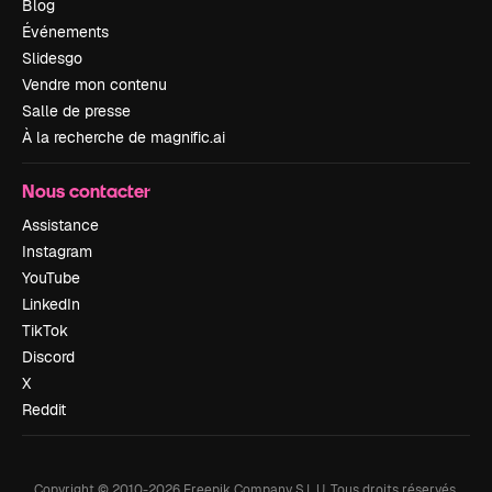
Blog
Événements
Slidesgo
Vendre mon contenu
Salle de presse
À la recherche de magnific.ai
Nous contacter
Assistance
Instagram
YouTube
LinkedIn
TikTok
Discord
X
Reddit
Copyright © 2010-
2026
Freepik Company S.L.U.
Tous droits réservés
.