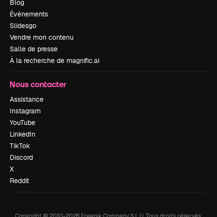
Blog
Événements
Slidesgo
Vendre mon contenu
Salle de presse
À la recherche de magnific.ai
Nous contacter
Assistance
Instagram
YouTube
LinkedIn
TikTok
Discord
X
Reddit
Copyright © 2010-
2026
Freepik Company S.L.U.
Tous droits réservés
.