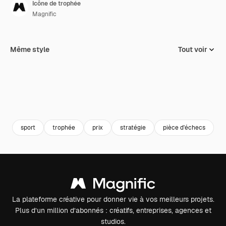
Icône de trophée
Magnific
Même style
Tout voir
sport
trophée
prix
stratégie
pièce d'échecs
s
La plateforme créative pour donner vie à vos meilleurs projets.
Plus d’un million d’abonnés : créatifs, entreprises, agences et
studios.