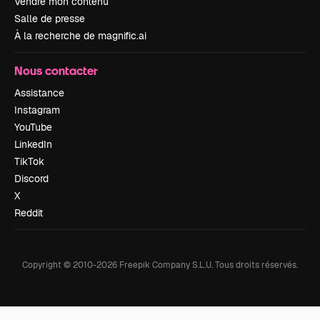
Vendre mon contenu
Salle de presse
À la recherche de magnific.ai
Nous contacter
Assistance
Instagram
YouTube
LinkedIn
TikTok
Discord
X
Reddit
Copyright © 2010-
2026
Freepik Company S.L.U.
Tous droits réservés
.