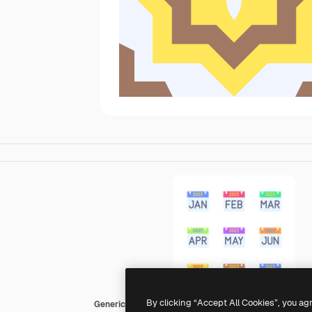
By clicking “Accept All Cookies”, you ag
Generic color fill