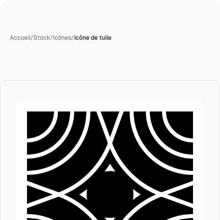
Accueil
/
Stock
/
Icônes
/
Icône de tuile