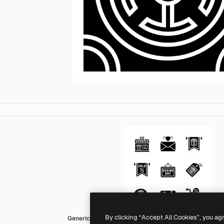
By clicking “Accept All Cookies”, you ag
Generic black fill