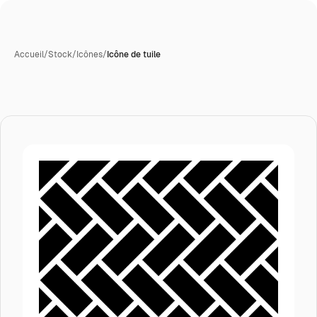
Accueil
/
Stock
/
Icônes
/
Icône de tuile