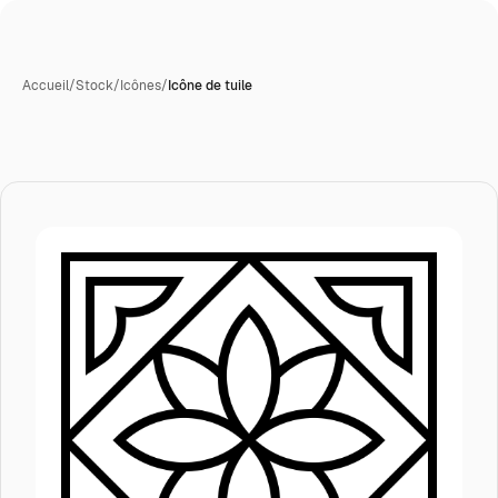
Accueil
/
Stock
/
Icônes
/
Icône de tuile