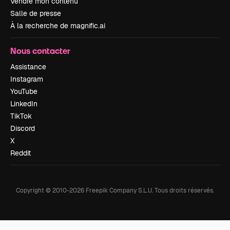
Vendre mon contenu
Salle de presse
À la recherche de magnific.ai
Nous contacter
Assistance
Instagram
YouTube
LinkedIn
TikTok
Discord
X
Reddit
Copyright © 2010-
2026
Freepik Company S.L.U.
Tous droits réservés
.