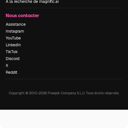
À la recherche de magnific.ai
Nous contacter
Assistance
Instagram
YouTube
LinkedIn
TikTok
Discord
X
Reddit
Copyright © 2010-
2026
Freepik Company S.L.U.
Tous droits réservés
.