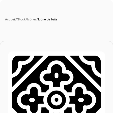
Accueil
/
Stock
/
Icônes
/
Icône de tuile