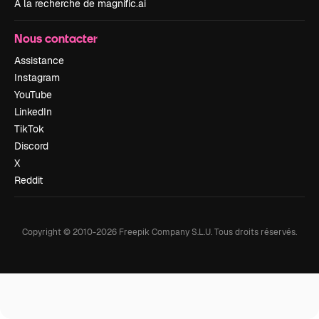
À la recherche de magnific.ai
Nous contacter
Assistance
Instagram
YouTube
LinkedIn
TikTok
Discord
X
Reddit
Copyright © 2010-
2026
Freepik Company S.L.U.
Tous droits réservés
.