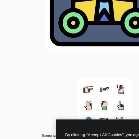
By clicking “Accept All Cookies”, you ag
Generic color lineal-color