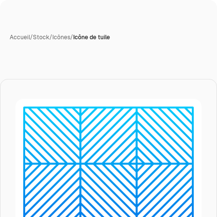
Accueil
/
Stock
/
Icônes
/
Icône de tuile