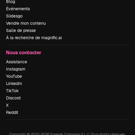
Blog
Événements
Slidesgo
Vendre mon contenu
Salle de presse
À la recherche de magnific.ai
Nous contacter
Assistance
Instagram
YouTube
LinkedIn
TikTok
Discord
X
Reddit
Copyright © 2010-
2026
Freepik Company S.L.U.
Tous droits réservés
.