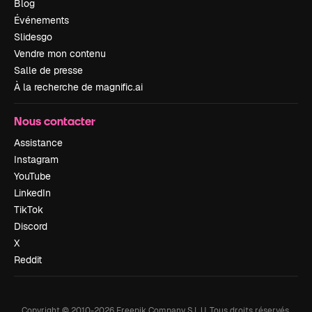
Blog
Événements
Slidesgo
Vendre mon contenu
Salle de presse
À la recherche de magnific.ai
Nous contacter
Assistance
Instagram
YouTube
LinkedIn
TikTok
Discord
X
Reddit
Copyright © 2010-
2026
Freepik Company S.L.U.
Tous droits réservés
.