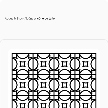
Accueil
/
Stock
/
Icônes
/
Icône de tuile