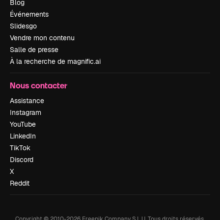
Blog
Événements
Slidesgo
Vendre mon contenu
Salle de presse
À la recherche de magnific.ai
Nous contacter
Assistance
Instagram
YouTube
LinkedIn
TikTok
Discord
X
Reddit
Copyright © 2010-
2026
Freepik Company S.L.U.
Tous droits réservés
.