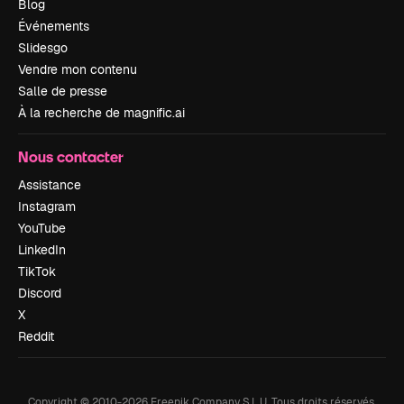
Blog
Événements
Slidesgo
Vendre mon contenu
Salle de presse
À la recherche de magnific.ai
Nous contacter
Assistance
Instagram
YouTube
LinkedIn
TikTok
Discord
X
Reddit
Copyright © 2010-
2026
Freepik Company S.L.U.
Tous droits réservés
.