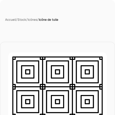
Accueil
/
Stock
/
Icônes
/
Icône de tuile