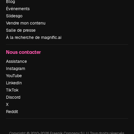
Blog
Événements
Slidesgo
Vendre mon contenu
Salle de presse
À la recherche de magnific.ai
Nous contacter
Assistance
Instagram
YouTube
LinkedIn
TikTok
Discord
X
Reddit
Copyright © 2010-
2026
Freepik Company S.L.U.
Tous droits réservés
.