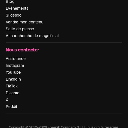
Blog
Événements
Slidesgo
Vendre mon contenu
Salle de presse
À la recherche de magnific.ai
Nous contacter
Assistance
Instagram
YouTube
LinkedIn
TikTok
Discord
X
Reddit
Copyright © 2010-
2026
Freepik Company S.L.U.
Tous droits réservés
.