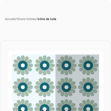
Accueil
/
Stock
/
Icônes
/
Icône de tuile