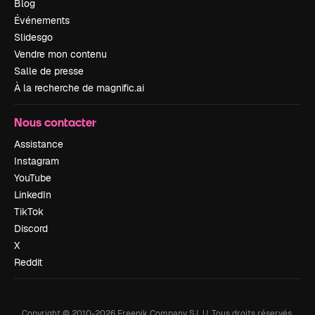
Blog
Événements
Slidesgo
Vendre mon contenu
Salle de presse
À la recherche de magnific.ai
Nous contacter
Assistance
Instagram
YouTube
LinkedIn
TikTok
Discord
X
Reddit
Copyright © 2010-
2026
Freepik Company S.L.U.
Tous droits réservés
.