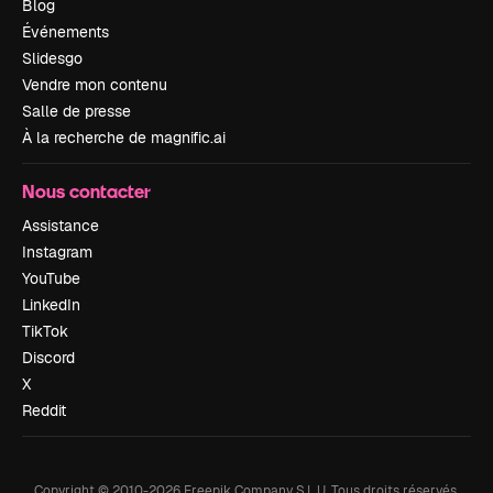
Blog
Événements
Slidesgo
Vendre mon contenu
Salle de presse
À la recherche de magnific.ai
Nous contacter
Assistance
Instagram
YouTube
LinkedIn
TikTok
Discord
X
Reddit
Copyright © 2010-
2026
Freepik Company S.L.U.
Tous droits réservés
.