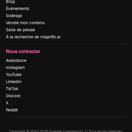
Blog
Événements
Slidesgo
Vendre mon contenu
Salle de presse
À la recherche de magnific.ai
Nous contacter
Assistance
Instagram
YouTube
LinkedIn
TikTok
Discord
X
Reddit
Copyright © 2010-
2026
Freepik Company S.L.U.
Tous droits réservés
.