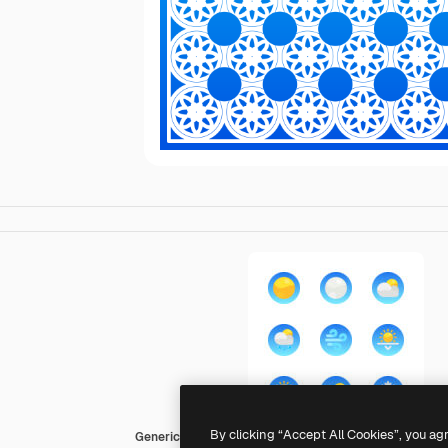
By clicking “Accept All Cookies”, you ag
Generic gradient fill