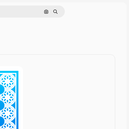
Rechercher par image
Rechercher