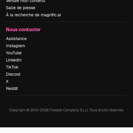
Vendre mon contenu
Salle de presse
À la recherche de magnific.ai
Nous contacter
Assistance
Instagram
YouTube
LinkedIn
TikTok
Discord
X
Reddit
Copyright © 2010-
2026
Freepik Company S.L.U.
Tous droits réservés
.