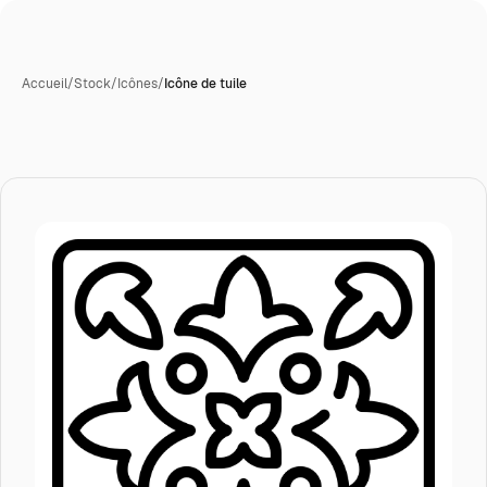
Accueil
/
Stock
/
Icônes
/
Icône de tuile