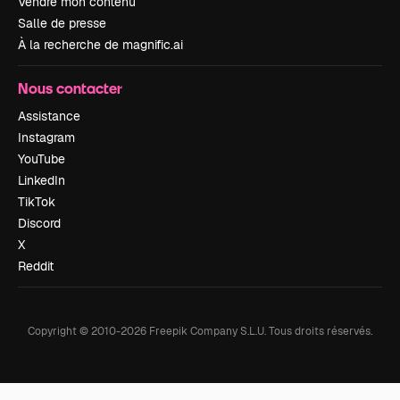
Vendre mon contenu
Salle de presse
À la recherche de magnific.ai
Nous contacter
Assistance
Instagram
YouTube
LinkedIn
TikTok
Discord
X
Reddit
Copyright © 2010-
2026
Freepik Company S.L.U.
Tous droits réservés
.