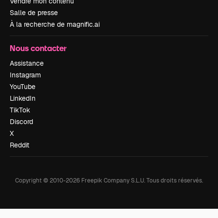
Vendre mon contenu
Salle de presse
À la recherche de magnific.ai
Nous contacter
Assistance
Instagram
YouTube
LinkedIn
TikTok
Discord
X
Reddit
Copyright © 2010-
2026
Freepik Company S.L.U.
Tous droits réservés
.