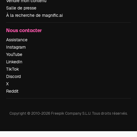
Vendre mon contenu
Salle de presse
À la recherche de magnific.ai
Nous contacter
Assistance
Instagram
YouTube
LinkedIn
TikTok
Discord
X
Reddit
Copyright © 2010-
2026
Freepik Company S.L.U.
Tous droits réservés
.