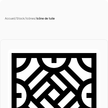
Accueil
/
Stock
/
Icônes
/
Icône de tuile