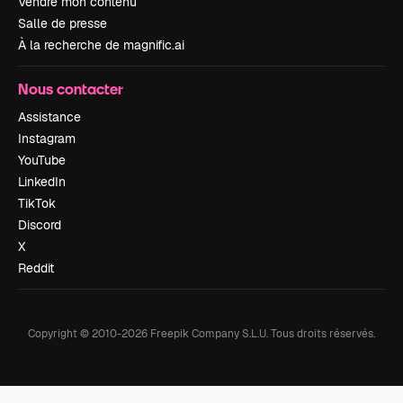
Vendre mon contenu
Salle de presse
À la recherche de magnific.ai
Nous contacter
Assistance
Instagram
YouTube
LinkedIn
TikTok
Discord
X
Reddit
Copyright © 2010-
2026
Freepik Company S.L.U.
Tous droits réservés
.