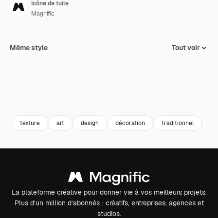
Icône de tuile
Magnific
Même style
Tout voir
texture
art
design
décoration
traditionnel
ét
La plateforme créative pour donner vie à vos meilleurs projets.
Plus d’un million d’abonnés : créatifs, entreprises, agences et
studios.