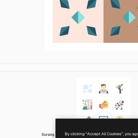
By clicking “Accept All Cookies”, you ag
Surang Flat