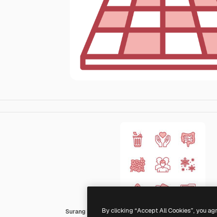
By clicking “Accept All Cookies”, you ag
Surang Red