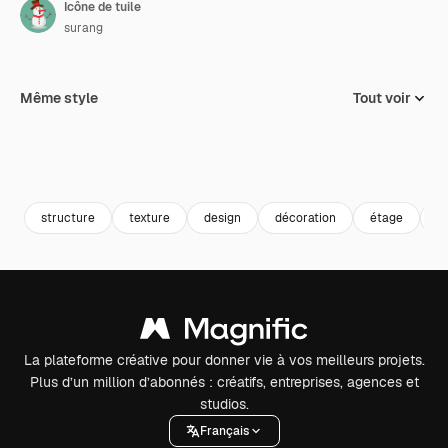
Icône de tuile
surang
Même style
Tout voir
structure
texture
design
décoration
étage
c
La plateforme créative pour donner vie à vos meilleurs projets.
Plus d’un million d’abonnés : créatifs, entreprises, agences et
studios.
Français