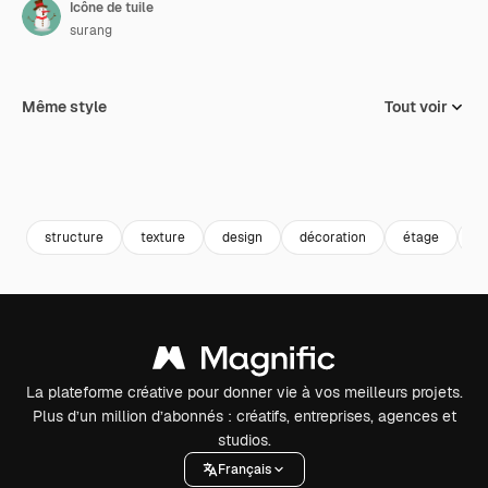
Icône de tuile
surang
Même style
Tout voir
structure
texture
design
décoration
étage
c
La plateforme créative pour donner vie à vos meilleurs projets.
Plus d’un million d’abonnés : créatifs, entreprises, agences et
studios.
Français