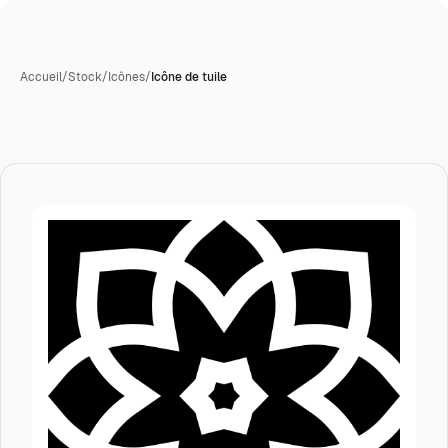
Accueil
/
Stock
/
Icônes
/
Icône de tuile