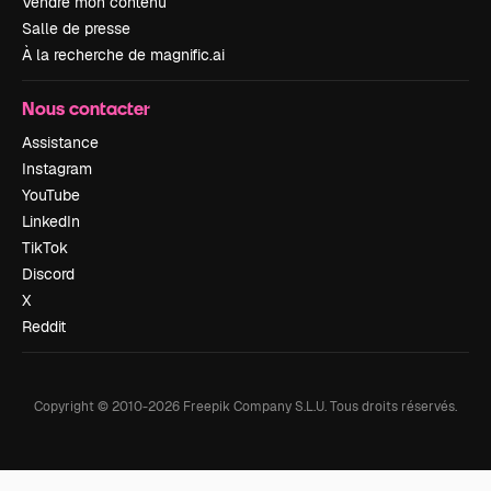
Vendre mon contenu
Salle de presse
À la recherche de magnific.ai
Nous contacter
Assistance
Instagram
YouTube
LinkedIn
TikTok
Discord
X
Reddit
Copyright © 2010-
2026
Freepik Company S.L.U.
Tous droits réservés
.