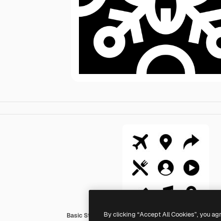
By clicking “Accept All Cookies”, you ag
Basic Straight Filled