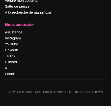
Vendre mon contenu
Salle de presse
À la recherche de magnific.ai
Nous contacter
Assistance
Instagram
YouTube
LinkedIn
TikTok
Discord
X
Reddit
Copyright © 2010-
2026
Freepik Company S.L.U.
Tous droits réservés
.