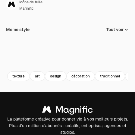
Icône de tuile
Magnific
Même style
Tout voir
texture
art
design
décoration
traditionnel
ét
La plateforme créative pour donner vie à vos meilleurs projets.
Plus d’un million d’abonnés : créatifs, entreprises, agences et
studios.