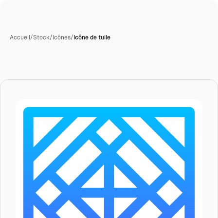
Accueil
/
Stock
/
Icônes
/
Icône de tuile