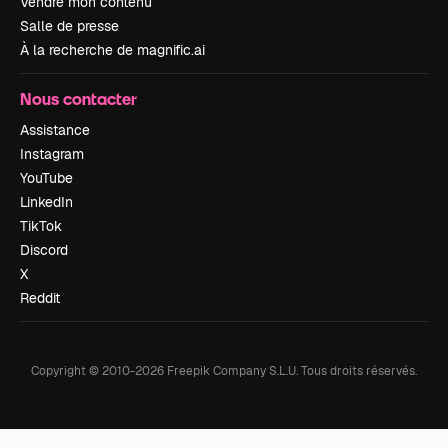
Vendre mon contenu
Salle de presse
À la recherche de magnific.ai
Nous contacter
Assistance
Instagram
YouTube
LinkedIn
TikTok
Discord
X
Reddit
Copyright © 2010-
2026
Freepik Company S.L.U.
Tous droits réservés
.