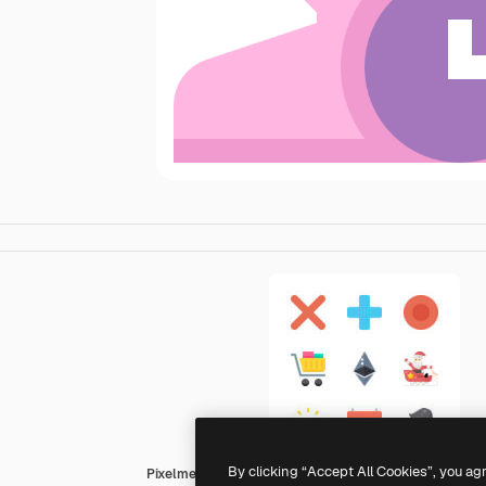
By clicking “Accept All Cookies”, you ag
Pixelmeetup Flat