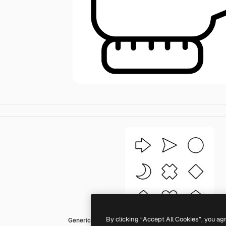
By clicking “Accept All Cookies”, you ag
Generic outline