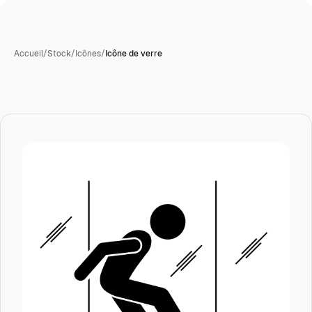
Accueil
/
Stock
/
Icônes
/
Icône de verre