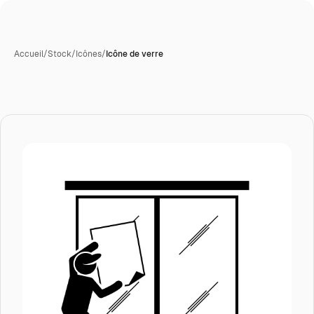
Accueil
/
Stock
/
Icônes
/
Icône de verre