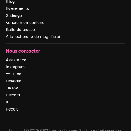
Blog
Événements
Slidesgo
Vendre mon contenu
Salle de presse
À la recherche de magnific.ai
Nous contacter
Assistance
Instagram
YouTube
LinkedIn
TikTok
Discord
X
Reddit
Copyright © 2010-
2026
Freepik Company S.L.U.
Tous droits réservés
.