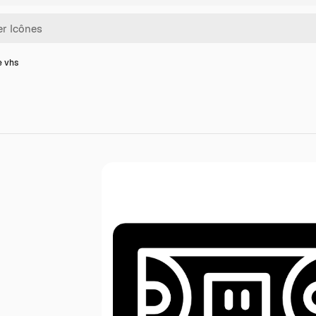
e vhs