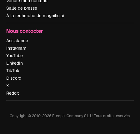
Vendre mon contenu
Salle de presse
À la recherche de magnific.ai
Nous contacter
Assistance
Instagram
YouTube
LinkedIn
TikTok
Discord
X
Reddit
Copyright © 2010-
2026
Freepik Company S.L.U.
Tous droits réservés
.