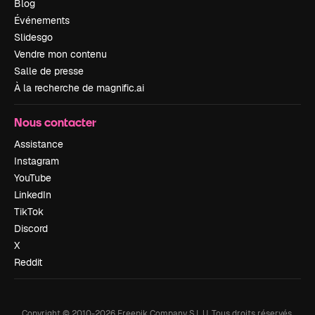
Blog
Événements
Slidesgo
Vendre mon contenu
Salle de presse
À la recherche de magnific.ai
Nous contacter
Assistance
Instagram
YouTube
LinkedIn
TikTok
Discord
X
Reddit
Copyright © 2010-
2026
Freepik Company S.L.U.
Tous droits réservés
.