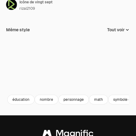
Icône de vingt sept
rizal2109
Même style
Tout voir
éducation
nombre
personnage
math
symbole de 