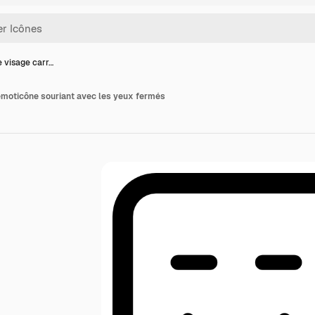
e visage carr…
 émoticône souriant avec les yeux fermés