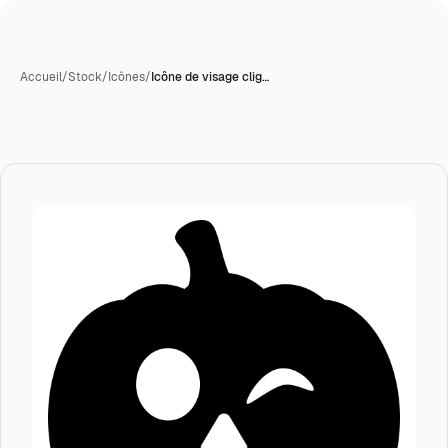
Accueil
/
Stock
/
Icônes
/
Icône de visage clig…