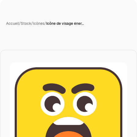
Accueil
/
Stock
/
Icônes
/
Icône de visage éner…