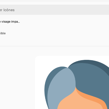
e visage impa…
ible