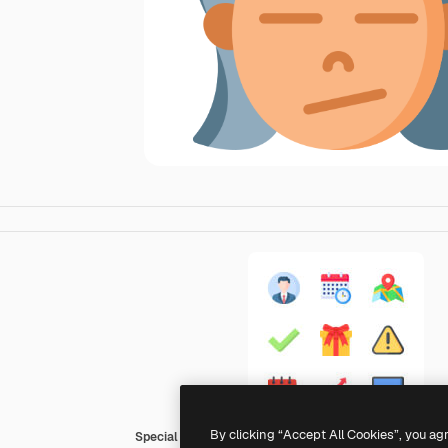
By clicking “Accept All Cookies”, you ag
Special Flat