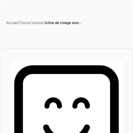
Accueil
/
Stock
/
Icônes
/
Icône de visage sour…