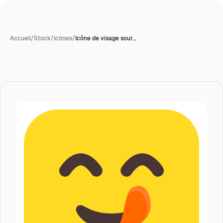
Accueil
/
Stock
/
Icônes
/
Icône de visage sour…