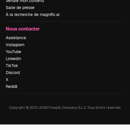
Vendre mon contenu
Salle de presse
À la recherche de magnific.ai
Nous contacter
Assistance
Instagram
YouTube
LinkedIn
TikTok
Discord
X
Reddit
Copyright © 2010-
2026
Freepik Company S.L.U.
Tous droits réservés
.