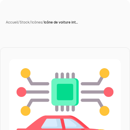
Accueil
/
Stock
/
Icônes
/
Icône de voiture int…